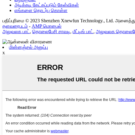
அடிக்கடி கேட்கப்படும் கேள்விகள்
எங்களை தொடர்பு கொள்ள
பதிப்புரிமை © 2023 Shenzhen Xnewfun Technology., Ltd. அனைத்த
தளவரைபடம்
-
AMP மொபைல்
அலுவலக பாட்
,
தொலைபேசி சாவடி
,
மீட்டிங் பாட்
,
அலுவலக தொலைபேச
மின்னஞ்சல் அனுப்பு
x