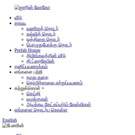
வீடு
சாவடி
வணிகத் தொடர்
கல்வித் தொடர்
ஒத்திகை தொடர்
பொழுதுபோக்கு தொடர்
Prefab House
திமிங்கலத்தின் வீடு
தி ட்ரைகேபின்
தனிப்பயனாக்கம்
எங்களை பற்றி
நமது கதை
தொழிற்சாலை சுற்றுப்பயணம்
கற்றுக்கொள் +
செய்தி
வழக்குகள்
அடிக்கடி கேட்கப்படும் கேள்விகள்
எங்களை தொடர்பு கொள்ள
English