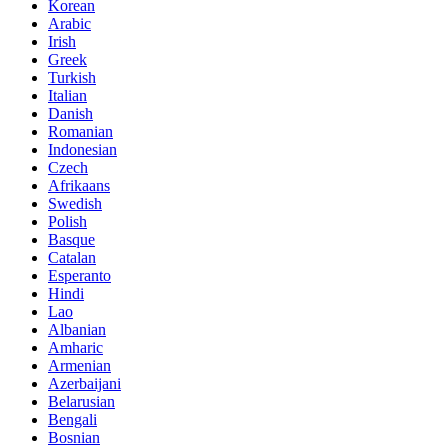
Korean
Arabic
Irish
Greek
Turkish
Italian
Danish
Romanian
Indonesian
Czech
Afrikaans
Swedish
Polish
Basque
Catalan
Esperanto
Hindi
Lao
Albanian
Amharic
Armenian
Azerbaijani
Belarusian
Bengali
Bosnian